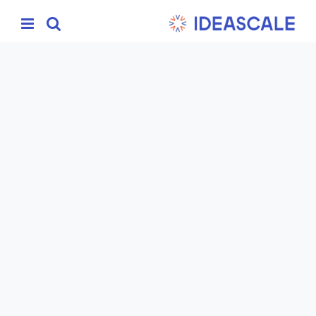
Ski
t
conten