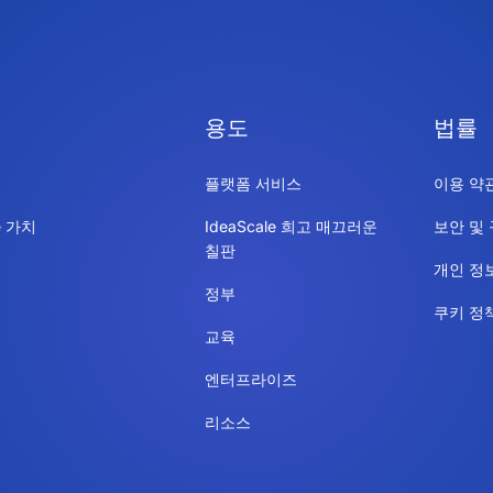
용도
법률
플랫폼 서비스
이용 약
le 가치
IdeaScale 희고 매끄러운
보안 및
칠판
개인 정
정부
쿠키 정
교육
엔터프라이즈
리소스