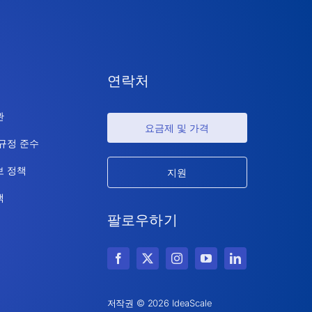
연락처
관
요금제 및 가격
 규정 준수
보 정책
지원
책
팔로우하기
저작권 © 2026 IdeaScale