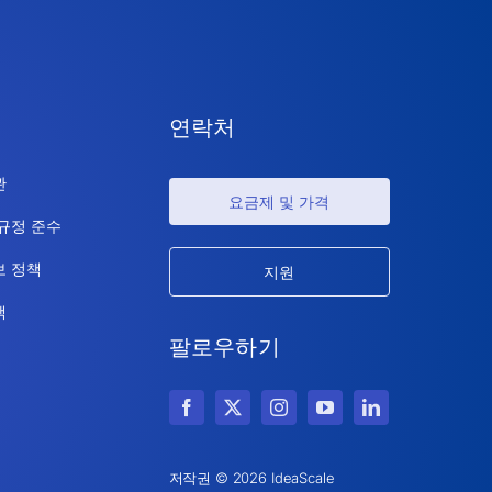
연락처
관
요금제 및 가격
 규정 준수
보 정책
지원
책
팔로우하기
저작권 © 2026 IdeaScale