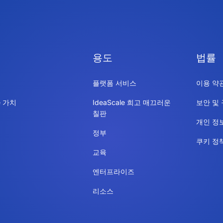
용도
법률
플랫폼 서비스
이용 약
le 가치
IdeaScale 희고 매끄러운
보안 및
칠판
개인 정
정부
쿠키 정
교육
엔터프라이즈
리소스