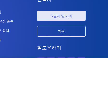
관
요금제 및 가격
 규정 준수
보 정책
지원
책
팔로우하기
저작권 © 2026 IdeaScale