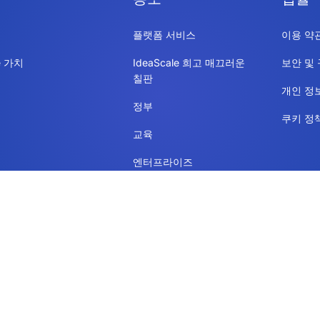
플랫폼 서비스
이용 약
le 가치
IdeaScale 희고 매끄러운
보안 및
칠판
개인 정
정부
쿠키 정
교육
엔터프라이즈
리소스