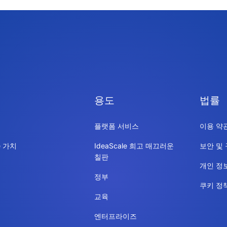
용도
법률
플랫폼 서비스
이용 약
le 가치
IdeaScale 희고 매끄러운
보안 및
칠판
개인 정
정부
쿠키 정
교육
엔터프라이즈