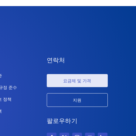
연락처
관
요금제 및 가격
 규정 준수
보 정책
지원
책
팔로우하기