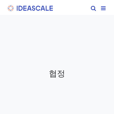
Skip
to
content
협정