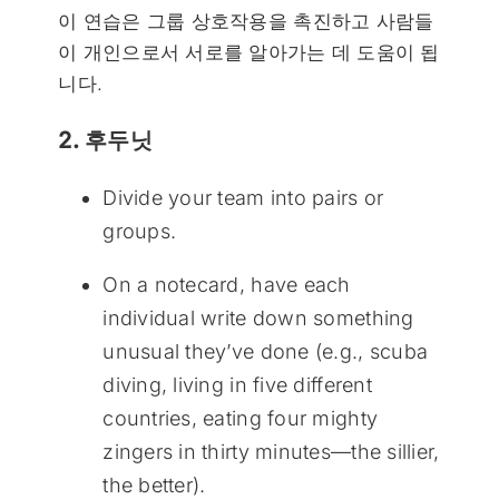
이 연습은 그룹 상호작용을 촉진하고 사람들
이 개인으로서 서로를 알아가는 데 도움이 됩
니다.
2. 후두닛
Divide your team into pairs or
groups.
On a notecard, have each
individual write down something
unusual they’ve done (e.g., scuba
diving, living in five different
countries, eating four mighty
zingers in thirty minutes—the sillier,
the better).