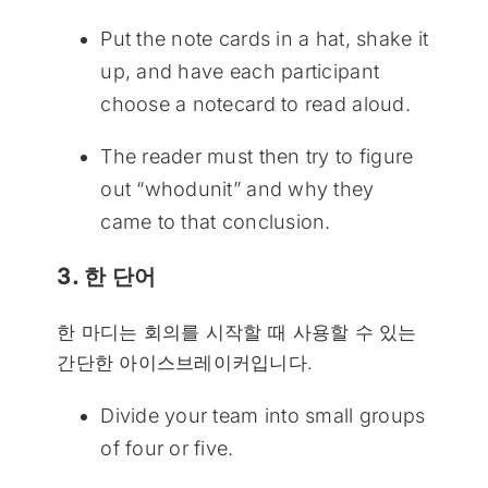
Put the note cards in a hat, shake it
up, and have each participant
choose a notecard to read aloud.
The reader must then try to figure
out “whodunit” and why they
came to that conclusion.
3. 한 단어
한 마디는 회의를 시작할 때 사용할 수 있는
간단한 아이스브레이커입니다.
Divide your team into small groups
of four or five.