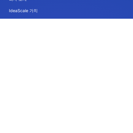
IdeaScale 가치
파트너
블로그
채용 정보
사이트맵
용도
플랫폼 서비스
IdeaScale 희고 매끄러운 칠판
정부