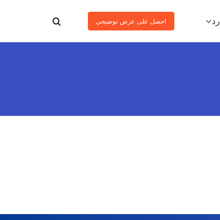
رد
احصل على عرض توضيحي