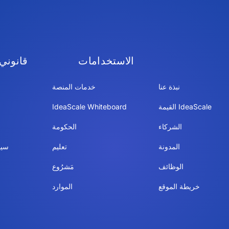
الاستخدامات
قانوني
نبذة عنا
خدمات المنصة
IdeaScale القيمة
IdeaScale Whiteboard
الشركاء
الحكومة
المدونة
تعليم
سيا
الوظائف
مَشرُوع
خريطة الموقع
الموارد