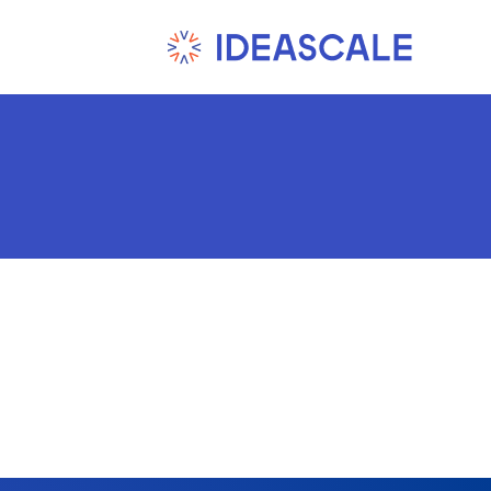
Ski
t
conten