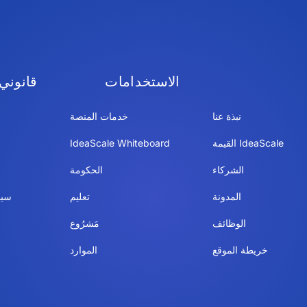
الاستخدامات
قانوني
نبذة عنا
خدمات المنصة
IdeaScale القيمة
IdeaScale Whiteboard
الشركاء
الحكومة
المدونة
تعليم
سيا
الوظائف
مَشرُوع
خريطة الموقع
الموارد