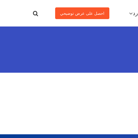
رد
احصل على عرض توضيحي