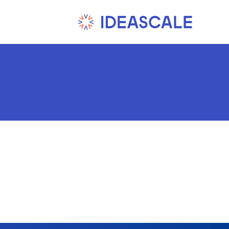
Ski
t
conten