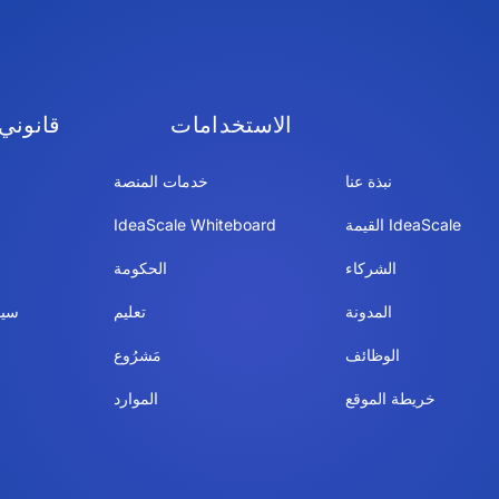
الاستخدامات
قانوني
نبذة عنا
خدمات المنصة
IdeaScale القيمة
IdeaScale Whiteboard
الشركاء
الحكومة
المدونة
تعليم
سيا
الوظائف
مَشرُوع
خريطة الموقع
الموارد