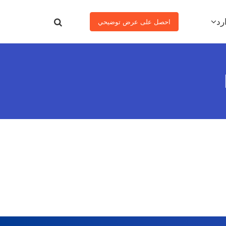
رد
احصل على عرض توضيحي