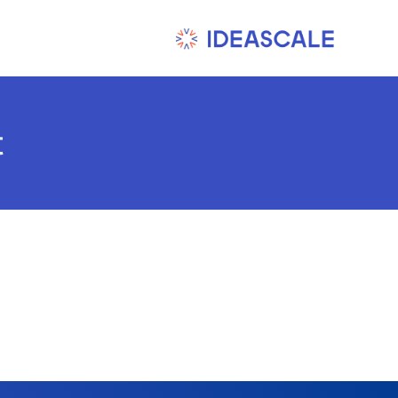
Ski
t
conten
t