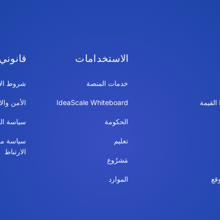
الاستخدامات
قانوني
خدمات المنصة
شروط الا
IdeaScale Whiteboard
الأمن والا
الحكومة
سياسة ال
تعليم
سياسة مل
الارتباط
مَشرُوع
قع
الموارد