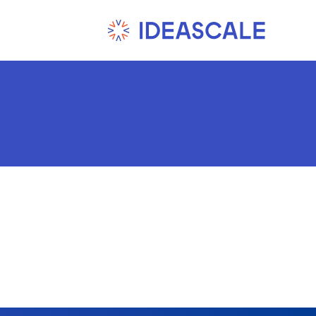
Ski
t
conten