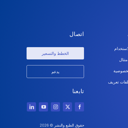
اتصال
ستخدام
الخطط والتسعير
متثال
خصوصية
يدعم
فات تعريف
تابعنا
حقوق الطبع والنشر © 2026