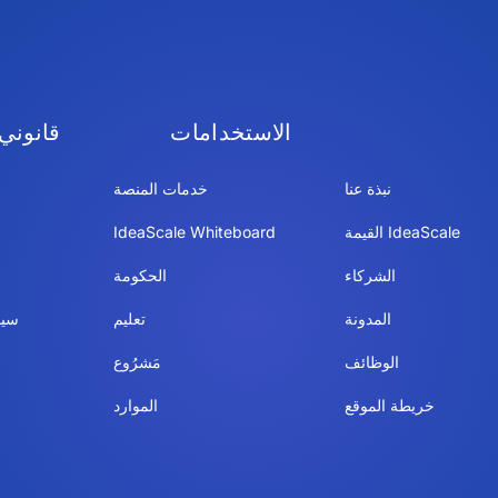
الاستخدامات
قانوني
نبذة عنا
خدمات المنصة
IdeaScale القيمة
IdeaScale Whiteboard
الشركاء
الحكومة
المدونة
تعليم
سيا
الوظائف
مَشرُوع
خريطة الموقع
الموارد