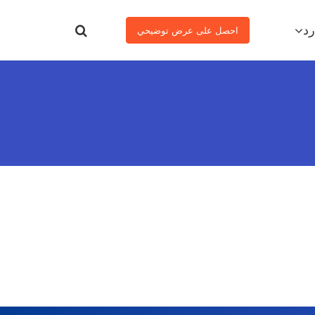
رد
احصل على عرض توضيحي