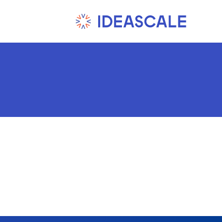
Ski
t
conten