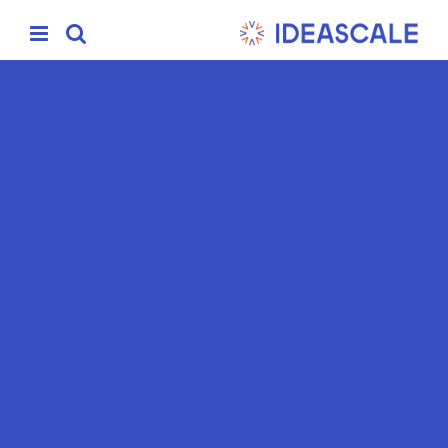
Ski
t
conten