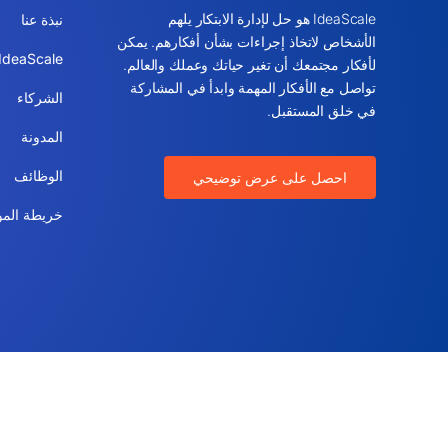
IdeaScale هو حل لإدارة الابتكار يلهم
نبذة عنا
الأشخاص لاتخاذ إجراءات بشأن أفكارهم. يمكن
IdeaScale القيمة
لأفكار مجتمعك أن تغير حياتك وعملك والعالم.
تواصل مع الأفكار المهمة وابدأ في المشاركة
الشركاء
في خلق المستقبل.
المدونة
الوظائف
احصل على عرض توضيحي
خريطة المو