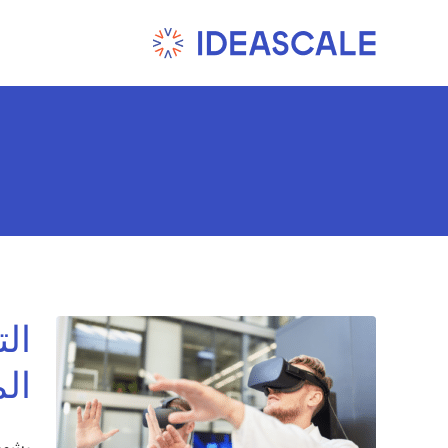
Ski
t
conten
الت
الم