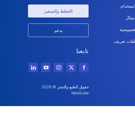
ستخدام
الخطط والتسعير
متثال
خصوصية
يدعم
فات تعريف
تابعنا
حقوق الطبع والنشر © 2026
IdeaScale