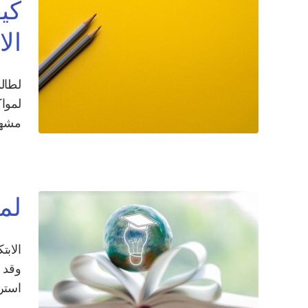
كيف
ال
لطالم
مشهد
لما
الابت
استرا