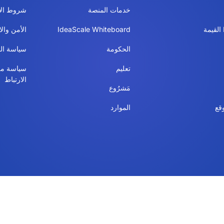
خدمات المنصة
شروط الا
IdeaScale Whiteboard
الأمن والا
الحكومة
سياسة ال
تعليم
سياسة مل
الارتباط
مَشرُوع
قع
الموارد