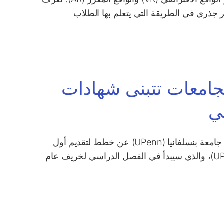
غامرة، التي تُعرف مجتمعةً باسم "metaverse"، بتغيير جذري في الطريقة التي يتعلم بها الطلاب
لجامعات تتبنى شهادات
ي
في خطوة رائدة من المقرر أن تعيد تشكيل المشهد التعليمي، أعلنت جامعة بنسلفانيا (UPenn) عن خطط لتقديم أول
برنامج جامعي في الذكاء الاصطناعي (AI) في جامعة بنسلفانيا (UPenn)، والذي سيبدأ في الفصل الدراسي لخريف عام