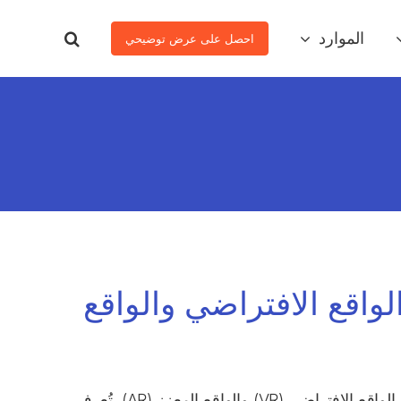
الموارد
احصل على عرض توضيحي
الواقع الافتراضي والواقع
يشهد مشهد التعليم العالي ثورة في مجال التعليم العالي يغذيها ظهور الواقع الافتراضي (VR) والواقع المعزز (AR). تُعرف