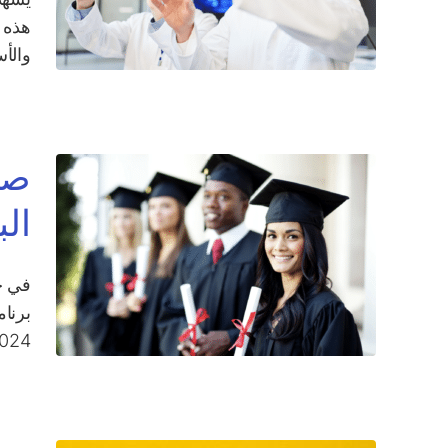
والأ
صع
ال
2024. بقيادة جورج باباس