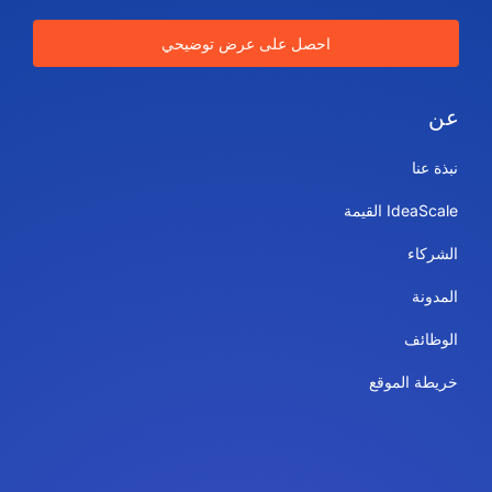
احصل على عرض توضيحي
عن
نبذة عنا
IdeaScale القيمة
الشركاء
المدونة
الوظائف
خريطة الموقع