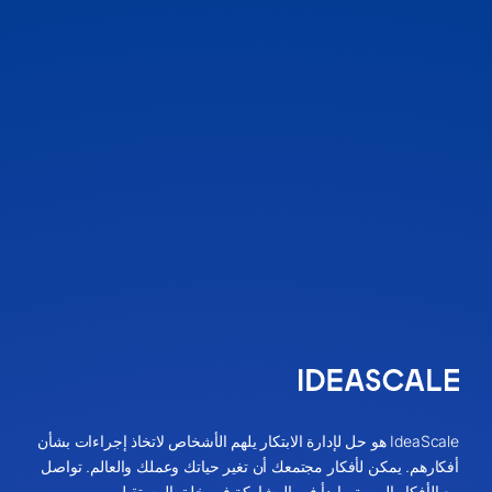
IdeaScale هو حل لإدارة الابتكار يلهم الأشخاص لاتخاذ إجراءات بشأن
أفكارهم. يمكن لأفكار مجتمعك أن تغير حياتك وعملك والعالم. تواصل
مع الأفكار المهمة وابدأ في المشاركة في خلق المستقبل.