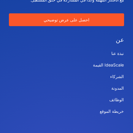
احصل على عرض توضيحي
عن
نبذة عنا
IdeaScale القيمة
الشركاء
المدونة
الوظائف
خريطة الموقع