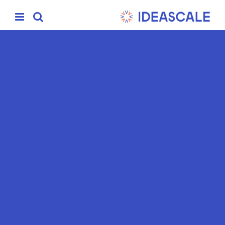
Ski
t
conten