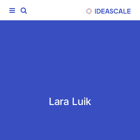
Ski
t
conten
Lara Luik