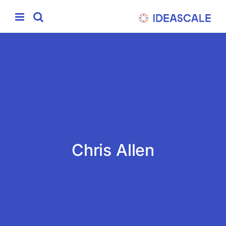
Ski
t
conten
Chris Allen