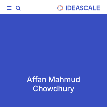
Ski
t
conten
Affan Mahmud
Chowdhury