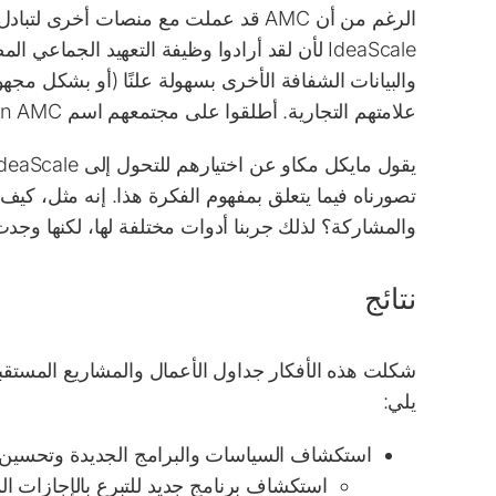
الرغم من أن AMC قد عملت مع منصات أخرى 
IdeaScale لأن
لقد أرادوا وظيفة التعهيد الجماعي ا
والبيانات الشفافة الأخرى بسهولة علنًا (أو بشكل مج
علامتهم التجارية.
أطلقوا على مجتمعهم اسم Open AMC.
تصورناه فيما يتعلق بمفهوم الفكرة هذا. إنه مثل، كيف ن
والمشاركة؟ لذلك جربنا أدوات مختلفة لها، لكنها وجدت موطنها 
نتائج
يلي:
استكشاف السياسات والبرامج الجديدة وتحسين ا
استكشاف برنامج جديد للتبرع
بالإجازات ال