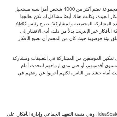
فبادئ ذي بدء، كان جمع الآراء الفعلية من الأفراد في مجموعة تضم أكثر من 4000 شخص أمرًا شبه مستحيل
أفكار الجيدة، وكانت هناك أيضًا مشاكل لم نكن نعالجها
هذه المشاركة المجتمعية والمشاركة
“.
صرح رئيس AMC
لأفكار عبر الإنترنت بدلاً من ذلك، أدى الافتقار إلى
خلق بيئة فوضوية حيث كان من المحتم أن تضيع الأفكار
ة إلى ذلك، ركزت اللجنة الانتخابية لـ AMC على تمكين الموظفين من المشاركة في التعليقات ومشاركة
 مستوى أقدميتهم، أو حتى مدى ارتياحهم للتحدث أمام
دث أمام حشد من الناس، لكنهم أعربوا عن رغبتهم في
قام مجلس الإدارة الإدارية في جامعة نيويورك بتنفيذ IdeaScale، وهي منصة التعهيد الجماعي وإدارة الأفكار. على