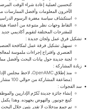
كتحسين لعملية إعادة شراء الوقت المرضي 
الآخرون المعلومات وأفضل الممارسات من 
استكشاف
سياسة مغفرة الرسوم الدراسية
التقاط وجهات نظر متنوعة من أعضاء هيئة 
للمقترحات المختلفة لتقويم أكاديمي جديد
.
تشكيل فرق عمل ولجان جديدة
:
تسهيل
تشكيل فرقة عمل لمكافحة العنصر
العنصري واقتراح إجراءات ملموسة لمعالجة
لجنة جديدة حول بيانات البحث وأفضل مما
زيادة المشاركة
:
منذ إطلاق OpenAMC، لاحظ مجلس الإدارة الإدارية زيادة ملحوظة في حضور اجتماعات المجلس
(مضاعفة المشاركة من حوالي 100 مشارك إلى 200).
سد الفجوات
:
إنشاء جائزة جديدة تُكرّم الإداريين والمو
كينغ جونيور.
والنهوض بجهوده. وهذا يكمل ا
تم جمع مدخلات لا تقدر بثمن خلال البحث 