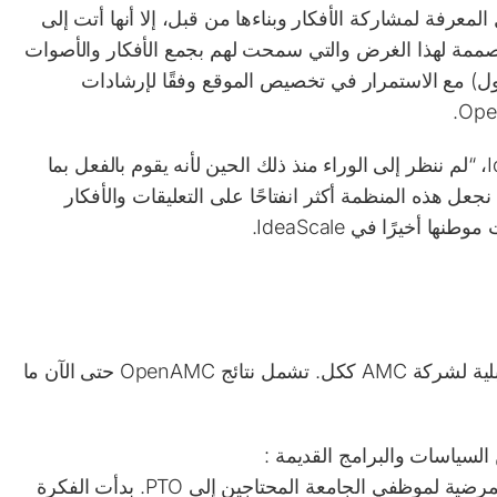
لتبادل المعرفة لمشاركة الأفكار وبناءها من قبل، إلا أنها أتت إلى
لمصممة لهذا الغرض والتي سمحت لهم بجمع الأفكار والأصوات
هول) مع الاستمرار في تخصيص الموقع وفقًا لإرشادات
يقول مايكل مكاو عن اختيارهم للتحول إلى IdeaScale، “لم ننظر إلى الوراء منذ ذلك الحين لأنه يقوم بالفعل بما
جعل هذه المنظمة أكثر انفتاحًا على التعليقات والأفكار
أخيرًا في IdeaScale.
شكلت هذه الأفكار جداول الأعمال والمشاريع المستقبلية لشركة AMC ككل. تشمل نتائج OpenAMC حتى الآن ما
لسياسات والبرامج القديمة
:
مرضية لموظفي الجامعة المحتاجين إلى PTO.
بدأت الفكرة