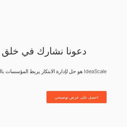
دعونا نشارك في خلق ا
IdeaScale هو حل لإدارة الابتكار يربط المؤسسات بالأشخاص ذوي الأفكار.
احصل على عرض توضيحي