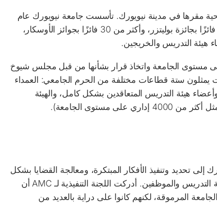
. تأسست جامعة نيويورك عام
1831، وتضم 37 حائزًا على جائزة نوبل، وأكثر من 30 فائزًا بجائزة بوليتزر، وأكثر من 30 فائزًا بجوائز الأوسكار،
ء هيئة التدريس والخريجين.
لى مستوى الجامعة واتخاذ قرار بشأنها من قبل مجلس شيوخ
عضوًا لهم حق التصويت يمثلون ستة قطاعات مختلفة من الحرم الجامعي: العمداء
أعضاء هيئة التدريس المتعاقدين بشكل كامل، والهيئة
لى مستوى الجامعة).
ية (AMC) في جامعة نيويورك إلى تحديد وتنفيذ الأفكار المبتكرة، ومعالجة القضايا بشكل
استباقي، وتعزيز ثقافة التعاون بين القيادة وأعضاء هيئة التدريس والموظفين. أدركت اللجنة التنفيذية لـ AMC أن
امعة المرموقة، لكنهم كانوا على دراية بالعديد من