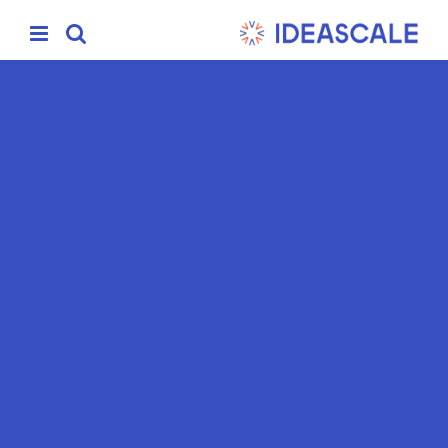
Ski
t
conten