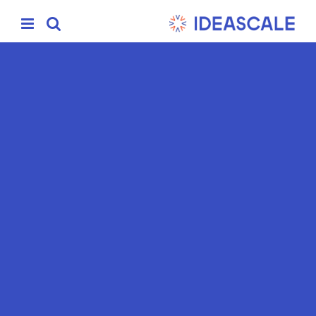
Ski
t
conten