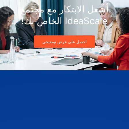
أشعل الابتكار مع مجتمع
IdeaScale الخاص بك!
احصل على عرض توضيحي