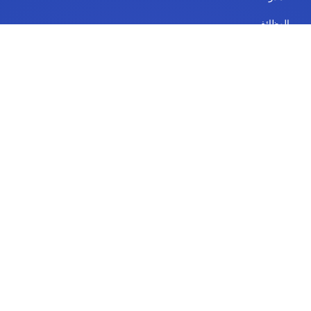
الوظائف
خريطة الموقع
الاستخدامات
خدمات المنصة
IdeaScale Whiteboard
الحكومة
تعليم
مَشرُوع
الموارد