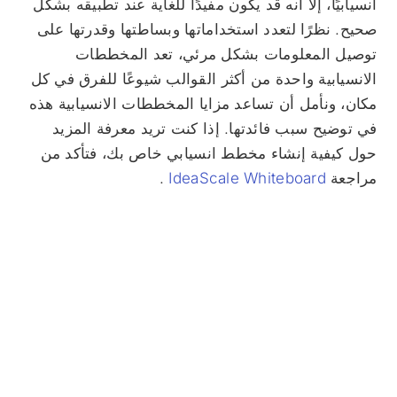
انسيابيًا، إلا أنه قد يكون مفيدًا للغاية عند تطبيقه بشكل
صحيح. نظرًا لتعدد استخداماتها وبساطتها وقدرتها على
توصيل المعلومات بشكل مرئي، تعد المخططات
الانسيابية واحدة من أكثر القوالب شيوعًا للفرق في كل
مكان، ونأمل أن تساعد مزايا المخططات الانسيابية هذه
في توضيح سبب فائدتها. إذا كنت تريد معرفة المزيد
حول كيفية إنشاء مخطط انسيابي خاص بك، فتأكد من
مراجعة
IdeaScale Whiteboard
.
عزز أفكارك بصريًا باستخدام
السبورة البيضاء IdeaScale