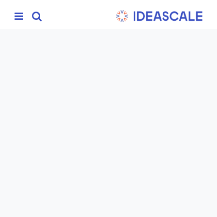
Ski
t
conten