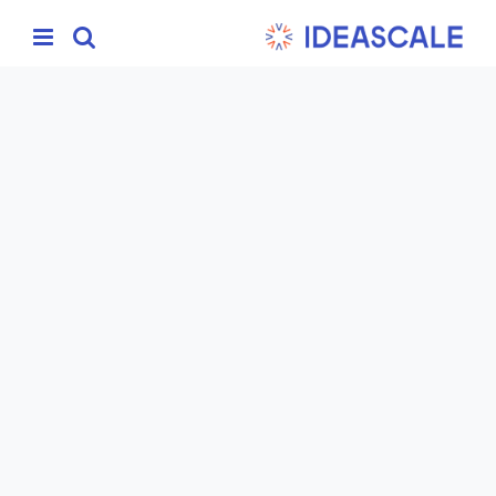
Ski
t
conten