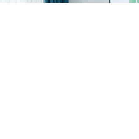
أشعل الابتكار مع مجتمع
IdeaScale الخاص بك!
احصل على عرض توضيحي