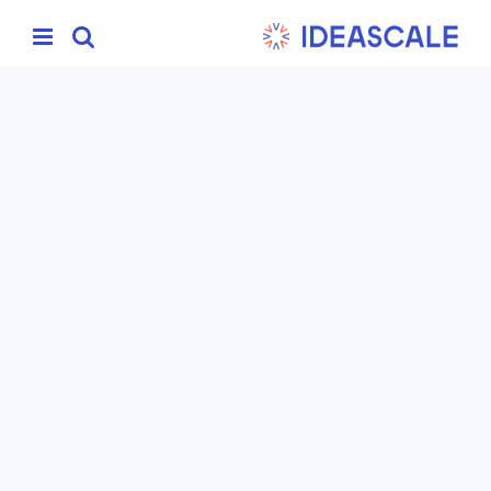
Ski
t
conten