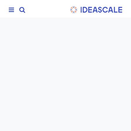
Ski
t
conten