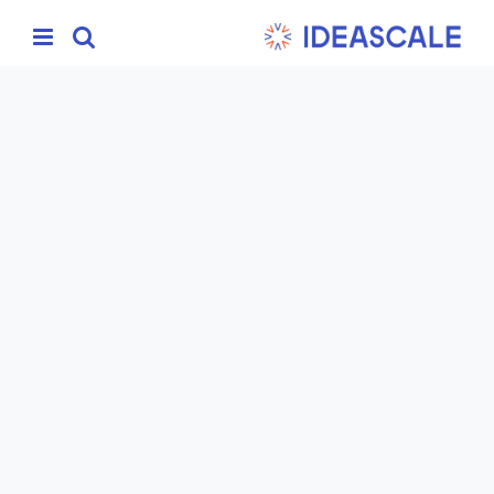
Ski
t
conten