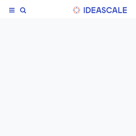
Ski
t
conten