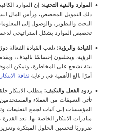
الموارد والبنية التحتية:
إن الموارد الكافية
ذلك التمويل المخصص، ورأس المال البشري
البحث والتطوير، والوصول إلى المعلومات
تخصيص الموارد بشكل استراتيجي لدعم مب
القيادة والرؤية:
تلعب القيادة الفعالة دورً
الرؤية، ويخلقون إحساسًا بالهدف، ويقدمون
بيئة تشجع على المخاطرة، وتمكن الموظفين
أمرًا بالغ الأهمية في رعاية
ثقافة الابتكار
ردود الفعل والتكيف:
يتطلب الابتكار حل
تأتي التعليقات من العملاء والمستخدمي
المؤسسات إلى آليات لجمع التعليقات وتحل
مبادرات الابتكار الخاصة بها. تعد القدرة 
ضروريًا لتحسين الحلول المبتكرة وتعزيزه