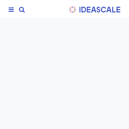
Ski
t
conten