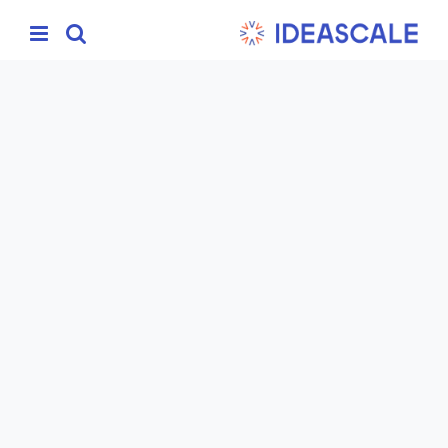
Ski
t
conten