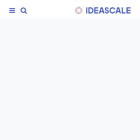
Ski
t
conten