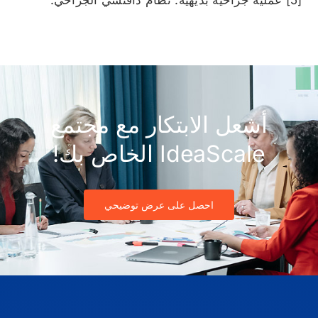
أشعل الابتكار مع مجتمع
IdeaScale الخاص بك!
احصل على عرض توضيحي