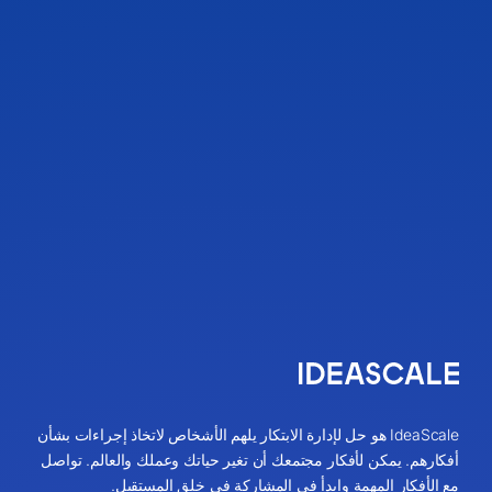
IdeaScale هو حل لإدارة الابتكار يلهم الأشخاص لاتخاذ إجراءات بشأن
أفكارهم. يمكن لأفكار مجتمعك أن تغير حياتك وعملك والعالم. تواصل
مع الأفكار المهمة وابدأ في المشاركة في خلق المستقبل.