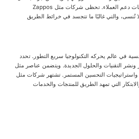
رسم خرائط رحلة العميل وجمع التعليقات وتحسينات دعم العملاء. تحظى شركات مثل Zappos
اء لا تُنسى، والتي غالبًا ما تتجسد في خرائط الطريق
نافسية في عالم يحركه التكنولوجيا سريع التطور. تحدد
ر ونشر التقنيات والحلول الجديدة. ويتضمن عناصر مثل
 واستراتيجيات التحسين المستمر. تشتهر شركات مثل
كنولوجيا والابتكار التي تمهد الطريق للمنتجات والخدمات