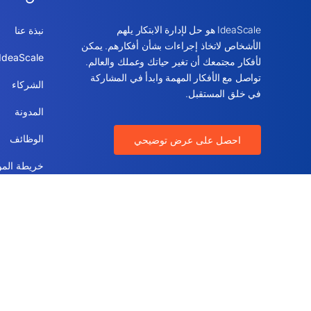
IdeaScale هو حل لإدارة الابتكار يلهم
نبذة عنا
الأشخاص لاتخاذ إجراءات بشأن أفكارهم. يمكن
IdeaScale القيمة
لأفكار مجتمعك أن تغير حياتك وعملك والعالم.
تواصل مع الأفكار المهمة وابدأ في المشاركة
الشركاء
في خلق المستقبل.
المدونة
الوظائف
احصل على عرض توضيحي
خريطة المو