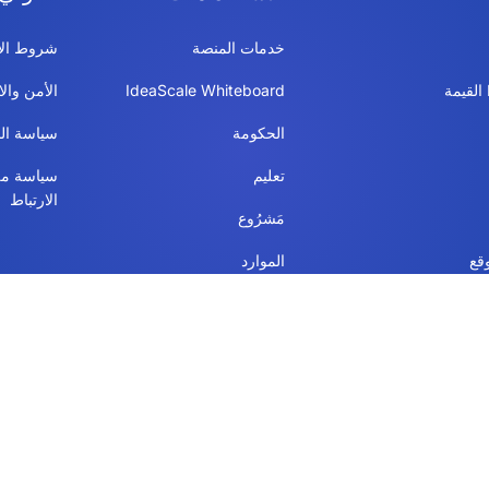
خدمات المنصة
شروط الا
IdeaScale Whiteboard
الأمن والا
الحكومة
سياسة ال
تعليم
سياسة مل
الارتباط
مَشرُوع
قع
الموارد