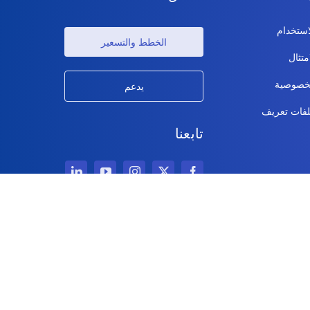
ستخدام
الخطط والتسعير
متثال
خصوصية
يدعم
فات تعريف
تابعنا
حقوق الطبع والنشر © 2026
IdeaScale