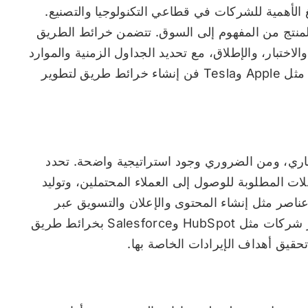
غ الأهمية للشركات في قطاعي التكنولوجيا والتصنيع.
 المنتج من المفهوم إلى السوق. تتضمن خرائط الطريق
لاختبار، والإطلاق، مع تحديد الجداول الزمنية والموارد
والتبعيات المرتبطة بها بوضوح. لقد أتقنت شركات مثل Apple وTesla فن إنشاء خرائط طريق لتطوير
جاري، ومن الضروري وجود استراتيجية واضحة. تحدد
ت المطلوبة للوصول إلى العملاء المحتملين، وتوليد
عناصر مثل إنشاء المحتوى والإعلان والتسويق عبر
البريد الإلكتروني ورعاية العملاء المحتملين. تشتهر شركات مثل HubSpot وSalesforce بخرائط طريق
حقيق أهداف الإيرادات الخاصة بها.