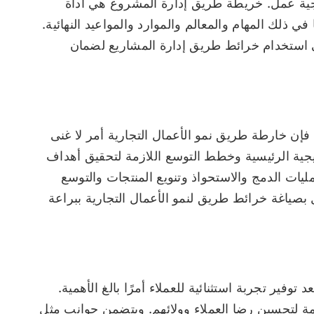
اتيجية عمل. خريطة طريق إدارة المشروع هي أداة
ي ذلك المهام والمعالم والموارد والمواعيد النهائية.
ل IBM وMicrosoft بمهارة في استخدام خرائط طريق إدارة المشاريع لضمان
فإن خارطة طريق نمو الأعمال التجارية أمر لا غنى
يجية الرئيسية وخطط التوسع اللازمة لتحقيق أهداف
يات الدمج والاستحواذ وتنويع المنتجات والتوسع
ياغة خرائط طريق لنمو الأعمال التجارية ببراعة
وفير تجربة استثنائية للعملاء أمرًا بالغ الأهمية.
ة لتحسين رضا العملاء وولائهم. ويتضمن جوانب مثل